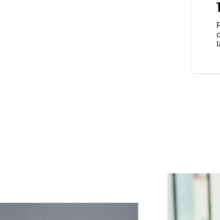
 rangement étanches et
votre disposition pour emporter
 le coffre arrière Quick Release
l
oto au profil totalement