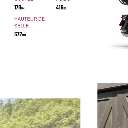
178
416
NM
KG
HAUTEUR DE
SELLE
672
MM