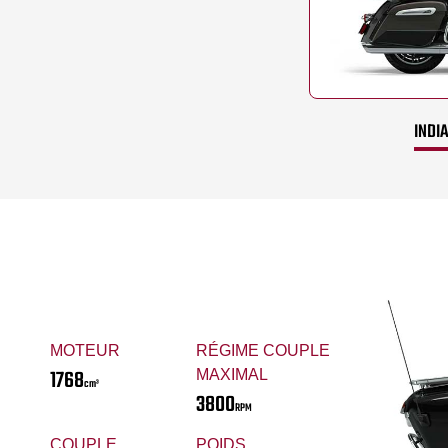
INDI
MOTEUR
RÉGIME COUPLE
1768
MAXIMAL
cm³
3800
RPM
COUPLE
POIDS