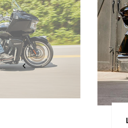
ÉPREUVE
 châssis, son amortisseur Fox®
e en option, sa fourche inversée