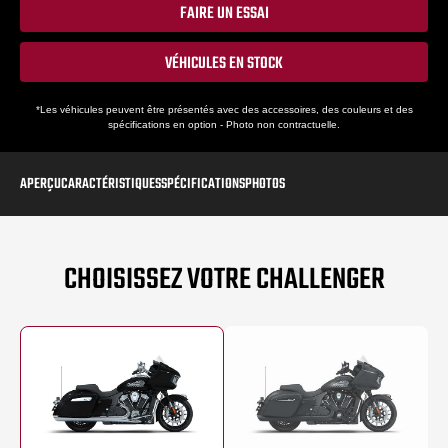
FAIRE UN ESSAI
VÉHICULES EN STOCK
*Les véhicules peuvent être présentés avec des accessoires, des couleurs et des
spécifications en option - Photo non contractuelle.
APERÇU
CARACTÉRISTIQUES
SPÉCIFICATIONS
PHOTOS
CHOISISSEZ VOTRE CHALLENGER