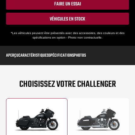
FAIRE UN ESSAI
VÉHICULES EN STOCK
*Les véhicules peuvent être présentés avec des accessoires, des couleurs et des
spécifications en option - Photo non contractuelle.
APERÇU
CARACTÉRISTIQUES
SPÉCIFICATIONS
PHOTOS
CHOISISSEZ VOTRE CHALLENGER