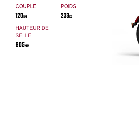
COUPLE
POIDS
120
233
NM
KG
HAUTEUR DE
SELLE
805
MM