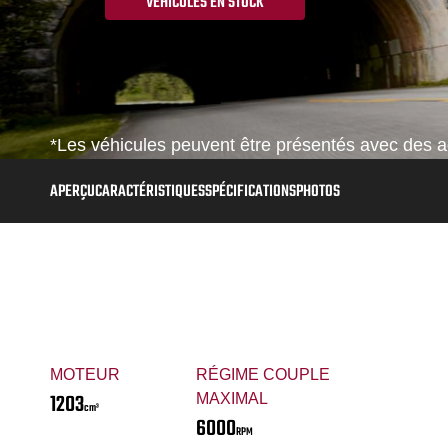
VÉHICULES EN STOCK
*Les véhicules peuvent être présentés avec des ac
APERÇU
CARACTÉRISTIQUES
SPÉCIFICATIONS
PHOTOS
MOTEUR
RÉGIME COUPLE
1203
MAXIMAL
cm³
6000
RPM