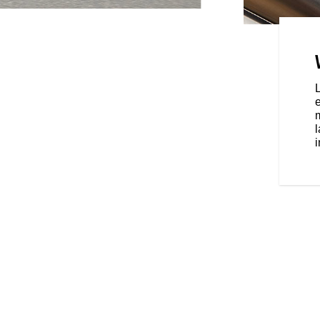
ES
 est une moto polyvalente et
us vos besoins en la matière.
 style, de confort ou de
re FTR à la vitesse supérieure
dian Motorcycle.