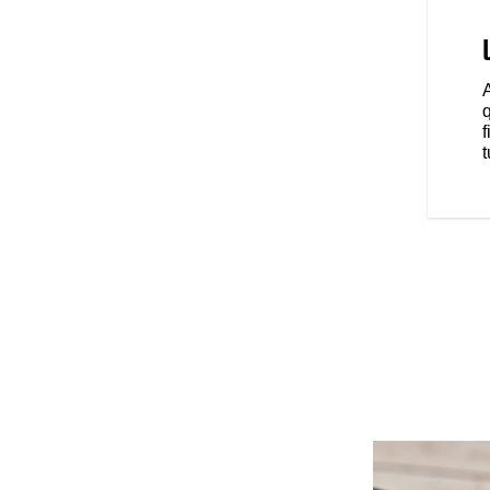
VEC SÉRÉNITÉ
750, notre incontournable moto
rès légendaire, la nouvelle FTR
ffrir des performances ultimes
s s’illustrent. À l’avant comme à
e 17 pouces chaussées de pneus
f
zeler® Sportec®, offrent une
t